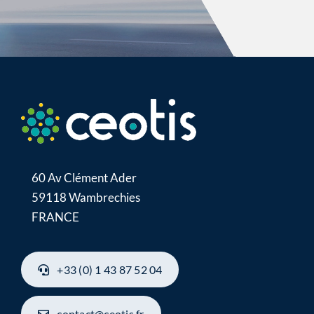
60 Av Clément Ader
59118 Wambrechies
FRANCE
+33 (0) 1 43 87 52 04
contact@ceotis.fr