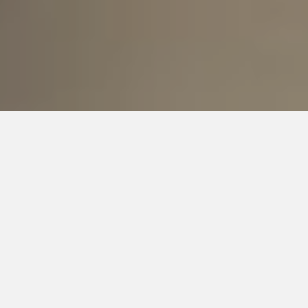
NOUVEAUTÉ
Solution d’éclairage
innovante
Nous sommes ravis de vous présenter notre FONDA