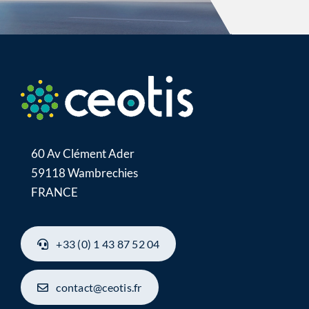
60 Av Clément Ader
59118 Wambrechies
FRANCE
+33 (0) 1 43 87 52 04
contact@ceotis.fr