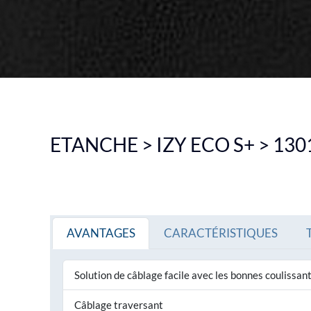
PLAFONNIER
SUSPENSION INDUSTRIELLE
ECLAIRAGE DE SECOURS
VOIR TOUS LES PRODUITS
VO
ETANCHE > IZY ECO S+ > 130
AVANTAGES
CARACTÉRISTIQUES
Solution de câblage facile avec les bonnes coulissan
Câblage traversant