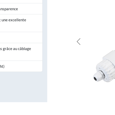
ransparence
 une excellente
Previous
ns grâce au câblage
ht)