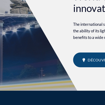
innova
The international
the ability of its l
benefits to a wide
DÉCOUVR