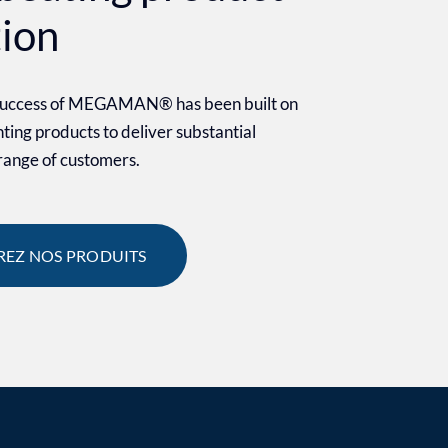
tion
 success of MEGAMAN® has been built on
ighting products to deliver substantial
 range of customers.
EZ NOS PRODUITS