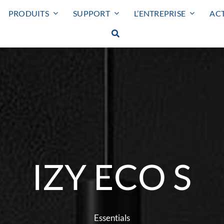
PRODUITS
SUPPORT
L’ENTREPRISE
ACT
Smart lighting
IZY ECO S
Eclairage extérieur
SMART LIGHTING
HUBLOT
PROJECTEUR
Essentials