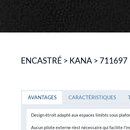
PLAFONNIER
SUSPENSION INDUSTRIELLE
ECLAIRAGE DE SECOURS
VOIR TOUS LES PRODUITS
VO
ENCASTRÉ > KANA > 711697
AVANTAGES
CARACTÉRISTIQUES
Design étroit adapté aux espaces limités sous plafo
Aucun pilote externe n’est nécessaire qui facilite l’in