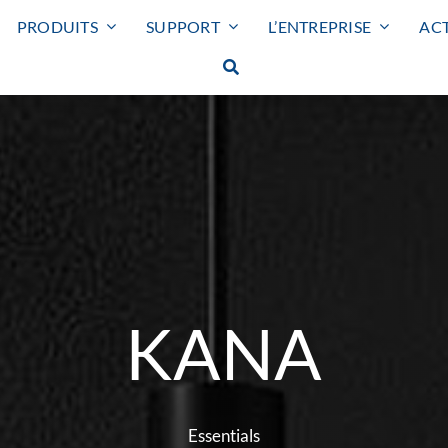
PRODUITS
SUPPORT
L’ENTREPRISE
ACT
Smart lighting
KANA
Eclairage extérieur
SMART LIGHTING
HUBLOT
PROJECTEUR
Essentials