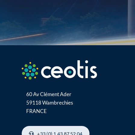
60 Av Clément Ader
59118 Wambrechies
FRANCE
+33 (0) 1 43 87 52 04