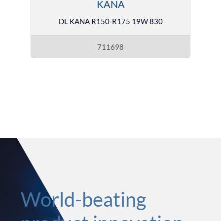
KANA
DL KANA R150-R175 19W 830
711698
World-beating