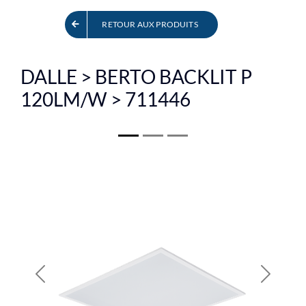
EN
RETOUR AUX PRODUITS
DALLE > BERTO BACKLIT P
120LM/W > 711446
Previous
Next