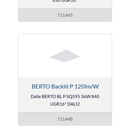
830 UGR16*
711445
BERTO Backlit P 120lm/W
Dalle BERTO BL P SQ595 36W 840
UGR16* DALI2
711448