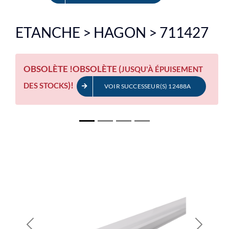
EN
ETANCHE > HAGON > 711427
OBSOLÈTE !
OBSOLÈTE (
JUSQU'À ÉPUISEMENT
)!
DES STOCKS
VOIR SUCCESSEUR(S) 12488A