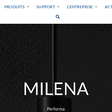
PRODUITS
SUPPORT
L’ENTREPRISE
ACT
Smart lighting
MILENA
Eclairage extérieur
SMART LIGHTING
HUBLOT
PROJECTEUR
Performa