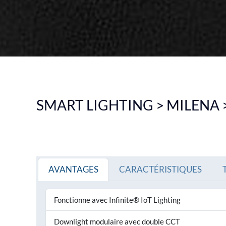
PLAFONNIER
SUSPENSION INDUSTRIELLE
ECLAIRAGE DE SECOURS
VOIR TOUS LES PRODUITS
VO
SMART LIGHTING > MILENA 
AVANTAGES
CARACTÉRISTIQUES
Fonctionne avec Infinite® IoT Lighting
Downlight modulaire avec double CCT