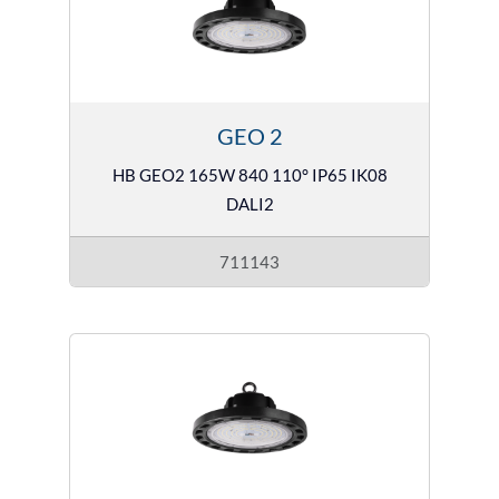
GEO 2
HB GEO2 165W 840 110° IP65 IK08
DALI2
711143