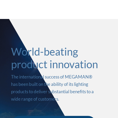
World-beating
product innovation
The international success of MEGAMAN®
has been built on the ability of its lighting
products to deliver substantial benefits to a
wide range of customers.