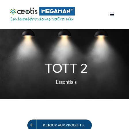
Skip
to
Toggle
content
Navigati
ACCUEIL
PRODUITS
SUPPORT
TOTT 2
L’ENTREPRISE
Essentials
ACTUALITÉS
CONTACT
RECHERCHER
RETOUR AUX PRODUITS