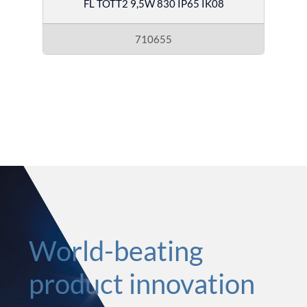
FL TOTT2 9,5W 830 IP65 IK08
710655
World-beating
product innovation